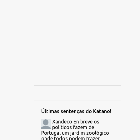
1
novembro
1
outubro
1
junho
4
2019
2
fevereiro
2
janeiro
36
2018
1
dezembro
4
outubro
1
setembro
Últimas sentenças do Katano!
3
agosto
Xandeco
En breve os
políticos fazem de
7
julho
Portugal um jardim zoológico
onde todos podem trazer