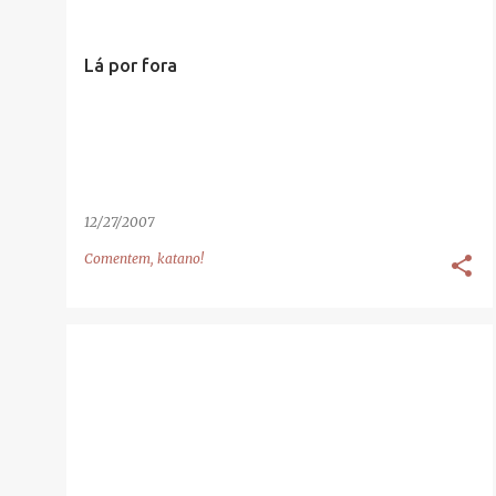
n
s
Lá por fora
a
g
e
n
s
12/27/2007
Comentem, katano!