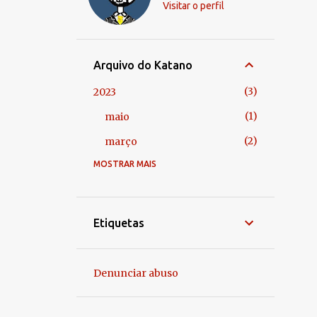
Visitar o perfil
Arquivo do Katano
3
2023
1
maio
2
março
MOSTRAR MAIS
1
2022
1
dezembro
2
2021
Etiquetas
1
abril
1
março
Denunciar abuso
4
2020
1
dezembro