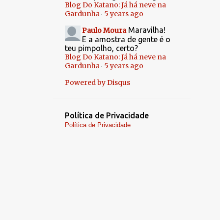
Blog Do Katano: Já há neve na
2
julho
Gardunha
5 years ago
·
2
janeiro
Maravilha!
Paulo Moura
E a amostra de gente é o
24
2015
teu pimpolho, certo?
5
Blog Do Katano: Já há neve na
dezembro
Gardunha
5 years ago
·
3
novembro
Powered by Disqus
6
outubro
3
setembro
Política de Privacidade
3
Política de Privacidade
agosto
2
julho
1
abril
1
janeiro
51
2014
3
dezembro