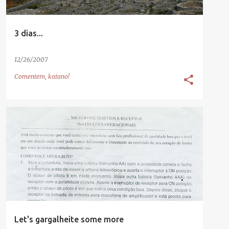
3 dias...
12/26/2007
Comentem, katano!
Let's gargalheite some more